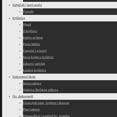
Natječaji i javni pozivi
Ponude
Knjižnica
Vijesti
O knjižnici
Radno vrijeme
Popis lektire
Časopisi i e-izvori
Nove knjige u knjižnici
Zabavni sadržaji
Katalog knjižnice
Dokumenti škole
Javna nabava
Sjednice školskog odbora
Fin. dokumenti
Financijski plan, izmjene i dopune
Plan nabave
Polugodišnji i godišnji fin. izvještaj