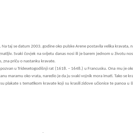
. Na taj se datum 2003. godine oko pulske Arene postavila velika kravata, n
znatljiv. Svaki čovjek na svijetu danas nosi ili je barem jednom u životu nos
o, zna priču o nastanku kravate.
bio pozvan u Tridesetogodišnji rat (1618. – 1648.) u Francusku. Ona mu je 
vezanu maramu oko vrata, naredio je da ju svaki vojnik mora imati. Tako se kra
i su plakate s tematikom kravate koji su krasili zidove učionice te panoa u