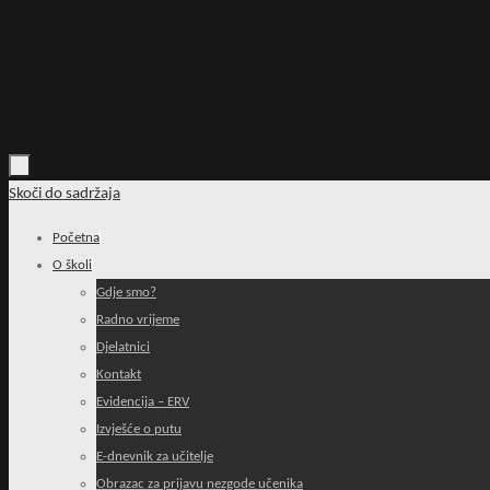
Skoči do sadržaja
Početna
O školi
Gdje smo?
Radno vrijeme
Djelatnici
Kontakt
Evidencija – ERV
Izvješće o putu
E-dnevnik za učitelje
Obrazac za prijavu nezgode učenika