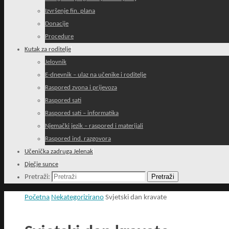
Izvršenje fin. plana
Donacije
Procedure
Kutak za roditelje
Jelovnik
E-dnevnik – ulaz na učenike i roditelje
Raspored zvona i prijevoza
Raspored sati
Raspored sati – informatika
Njemački jezik – raspored i materijali
Raspored ind. razgovora
Učenička zadruga Jelenak
Dječje sunce
Pretraži
Pretraži:
Početna
Nekategorizirano
Svjetski dan kravate