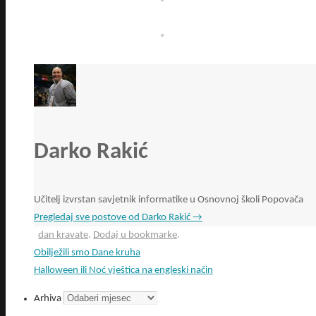
Darko Rakić
Učitelj izvrstan savjetnik informatike u Osnovnoj školi Popovača
Pregledaj sve postove od Darko Rakić
→
dan kravate
.
Dodaj u bookmarke
.
Obilježili smo Dane kruha
Halloween ili Noć vještica na engleski način
Arhiva