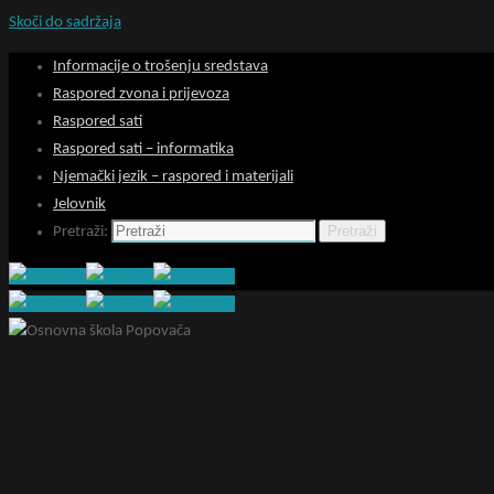
Skoči do sadržaja
Informacije o trošenju sredstava
Raspored zvona i prijevoza
Raspored sati
Raspored sati – informatika
Njemački jezik – raspored i materijali
Jelovnik
Pretraži
Pretraži: