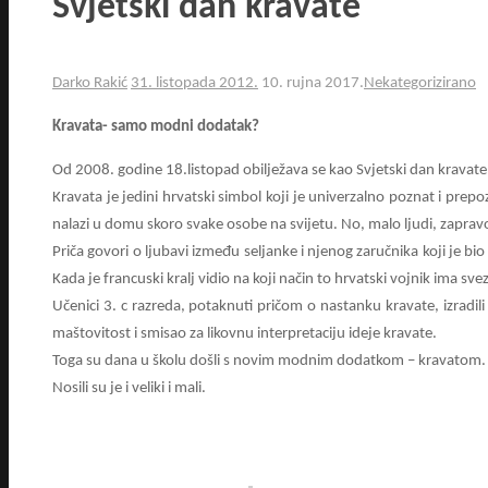
Svjetski dan kravate
Darko Rakić
31. listopada 2012.
10. rujna 2017.
Nekategorizirano
Kravata- samo modni dodatak?
Od 2008. godine 18.listopad obilježava se kao Svjetski dan kravate
Kravata je jedini hrvatski simbol koji je univerzalno poznat i prepo
nalazi u domu skoro svake osobe na svijetu. No, malo ljudi, zaprav
Priča govori o ljubavi između seljanke i njenog zaručnika koji je 
Kada je francuski kralj vidio na koji način to hrvatski vojnik ima s
Učenici 3. c razreda, potaknuti pričom o nastanku kravate, izradil
maštovitost i smisao za likovnu interpretaciju ideje kravate.
Toga su dana u školu došli s novim modnim dodatkom – kravatom.
Nosili su je i veliki i mali.