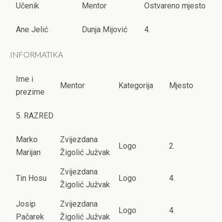
Učenik
Mentor
Ostvareno mjesto
Ane Jelić
Dunja Mijović
4.
INFORMATIKA
Ime i
Mentor
Kategorija
Mjesto
prezime
5. RAZRED
Marko
Zvijezdana
Logo
2.
Marijan
Žigolić Južvak
Zvijezdana
Tin Hosu
Logo
4.
Žigolić Južvak
Josip
Zvijezdana
Logo
4.
Pačarek
Žigolić Južvak