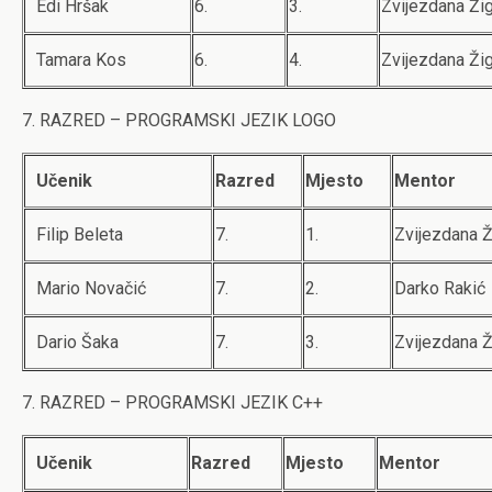
Edi Hršak
6.
3.
Zvijezdana Ži
Tamara Kos
6.
4.
Zvijezdana Ži
7. RAZRED – PROGRAMSKI JEZIK LOGO
Učenik
Razred
Mjesto
Mentor
Filip Beleta
7.
1.
Zvijezdana Ž
Mario Novačić
7.
2.
Darko Rakić
Dario Šaka
7.
3.
Zvijezdana Ž
7. RAZRED – PROGRAMSKI JEZIK C++
Učenik
Razred
Mjesto
Mentor