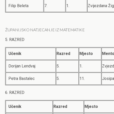
Filip Beleta
7.
1.
Zvijezdana Žig
ŽUPANIJSKO NATJECANJE IZ MATEMATIKE
5. RAZRED
Učenik
Razred
Mjesto
Mento
Dorijan Lendvaj
5.
1.
Zvjezd
Petra Bastalec
5.
11.
Josipa
6. RAZRED
Učenik
Razred
Mjesto