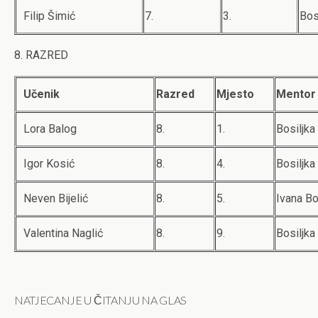
Filip Šimić
7.
3.
Bos
8. RAZRED
Učenik
Razred
Mjesto
Mentor
Lora Balog
8.
1.
Bosiljka
Igor Kosić
8.
4.
Bosiljka
Neven Bijelić
8.
5.
Ivana Bo
Valentina Naglić
8.
9.
Bosiljka
NATJECANJE U ČITANJU NA GLAS