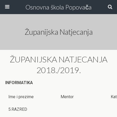
Osnovna škola Popovača
Županijska Natjecanja
ŽUPANIJSKA NATJECANJA
2018./2019.
INFORMATIKA
Ime i prezime
Mentor
Kat
5.RAZRED