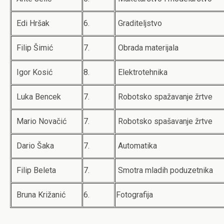
Edi Hršak
6.
Graditeljstvo
Filip Šimić
7.
Obrada materijala
Igor Kosić
8.
Elektrotehnika
Luka Bencek
7.
Robotsko spažavanje žrtve
Mario Novačić
7.
Robotsko spašavanje žrtve
Dario Šaka
7.
Automatika
Filip Beleta
7.
Smotra mladih poduzetnika
Bruna Križanić
6.
Fotografija