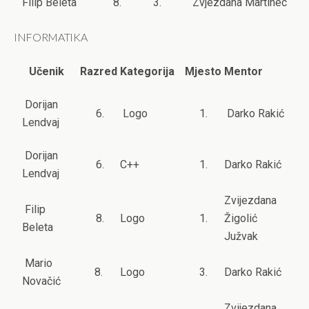
Filip Beleta
8.
3.
Zvjezdana Martinec
INFORMATIKA
Učenik
Razred
Kategorija
Mjesto
Mentor
Dorijan
6.
Logo
1.
Darko Rakić
Lendvaj
Dorijan
6.
C++
1.
Darko Rakić
Lendvaj
Zvijezdana
Filip
8.
Logo
1.
Žigolić
Beleta
Južvak
Mario
8.
Logo
3.
Darko Rakić
Novačić
Zvijezdana