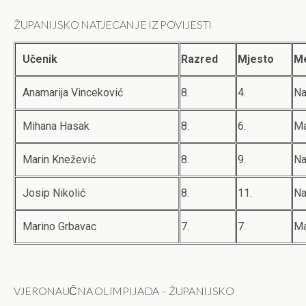
ŽUPANIJSKO NATJECANJE IZ POVIJESTI
Učenik
Razred
Mjesto
M
Anamarija Vinceković
8.
4.
Na
Mihana Hasak
8.
6.
Ma
Marin Knežević
8.
9.
Na
Josip Nikolić
8.
11.
Na
Marino Grbavac
7.
7.
Ma
VJERONAUČNA OLIMPIJADA – ŽUPANIJSKO