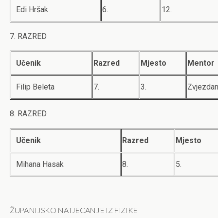
Edi Hršak
6.
12.
7. RAZRED
Učenik
Razred
Mjesto
Mentor
Filip Beleta
7.
3.
Zvjezdan
8. RAZRED
Učenik
Razred
Mjesto
Mihana Hasak
8.
5.
ŽUPANIJSKO NATJECANJE IZ FIZIKE