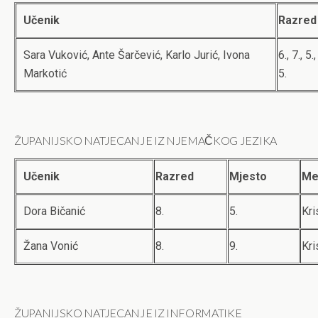
Učenik
Razred
Sara Vuković, Ante Šarčević, Karlo Jurić, Ivona
6., 7., 5.,
Markotić
5.
ŽUPANIJSKO NATJECANJE IZ NJEMAČKOG JEZIKA
Učenik
Razred
Mjesto
Me
Dora Bičanić
8.
5.
Kri
Žana Vonić
8.
9.
Kri
ŽUPANIJSKO NATJECANJE IZ INFORMATIKE