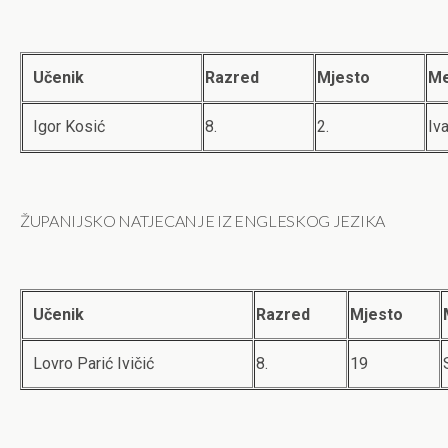
Učenik
Razred
Mjesto
Me
Igor Kosić
8.
2.
Iv
ŽUPANIJSKO NATJECANJE IZ ENGLESKOG JEZIKA
Učenik
Razred
Mjesto
Lovro Parić Ivičić
8.
19