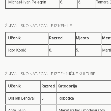
Michael-Ivan Pelegrin
8.
6.
Tamara Đ
ŽUPANIJSKO NATJECANJE IZ KEMIJE
Učenik
Razred
Mjesto
Men
Igor Kosić
8.
5.
Marti
ŽUPANIJSKO NATJECANJE IZ TEHNIČKE KULTURE
Učenik
Razred
Kategorija
Dorijan Lendvaj
5.
Robotika
Ante Jelić
5.
Maketarstvo i modelarstvo