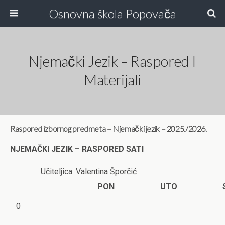
Osnovna škola Popovača
Njemački Jezik – Raspored I
Materijali
Raspored izbornog predmeta – Njemački jezik – 2025./2026.
NJEMAČKI JEZIK – RASPORED SATI
Učiteljica: Valentina Šporčić
PON
UTO
0