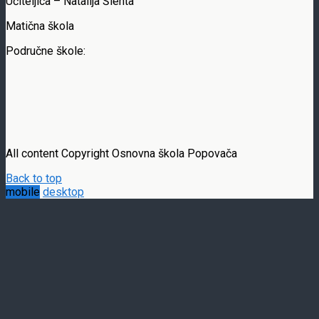
Učiteljica – Natalija Šlehta
Matična škola
Područne škole:
All content Copyright Osnovna škola Popovača
Back to top
mobile
desktop