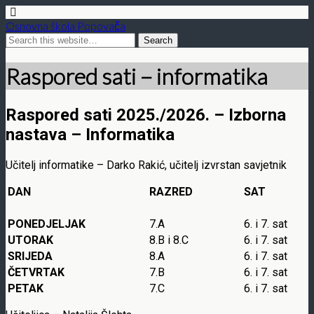
Osnovna škola Popovača
Raspored sati – informatika
Raspored sati 2025./2026. – Izborna
nastava – Informatika
Učitelj informatike – Darko Rakić, učitelj izvrstan savjetnik
DAN
RAZRED
SAT
PONEDJELJAK
7.A
6. i 7. sat
UTORAK
8.B i 8.C
6. i 7. sat
SRIJEDA
8.A
6. i 7. sat
ČETVRTAK
7.B
6. i 7. sat
PETAK
7.C
6. i 7. sat