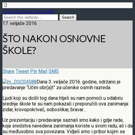
Osnovna škola Popovača
17. veljače 2016.
ŠTO NAKON OSNOVNE
ŠKOLE?
Share
Tweet
Pin
Mail
SMS
Dana 3. veljače 2016. godine, održano je
predavanje “Učini obr(a)t” za učenike osmih razreda.
Ljudi koji su došli tog dana htjeli su nam pomoći u odabiru
srednje škole te su nam pokazali i preporučili ova zanimanja:
zidar, krovopokrivač, soboslikar, bravar…
Uz prezentaciju i predavanje saznali smo kako i gdje rade,
koja sredstva navedena zanimanja koriste u svom radu, ali i da
su međusobno sva povezana. Vidjeli smo i pribor kojim se