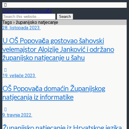
Osnovna škola Popovača
Tags › županijsko natjecanje
28. listopada 2023.
U OŠ Popovača gostovao šahovski
velemajstor Alojzije Janković i održano
županijsko natjecanje u šahu
19. veljače 2023.
OŠ Popovača domaćin Županijskog
natjecanja iz informatike
9. travnja 2022.
Županijsko natjecanje iz Hrvatskog jezika