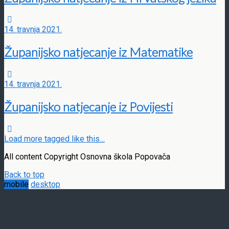
14. travnja 2021.
Županijsko natjecanje iz Matematike
14. travnja 2021.
Županijsko natjecanje iz Povijesti
Load more tagged like this…
All content Copyright Osnovna škola Popovača
Back to top
mobile
desktop