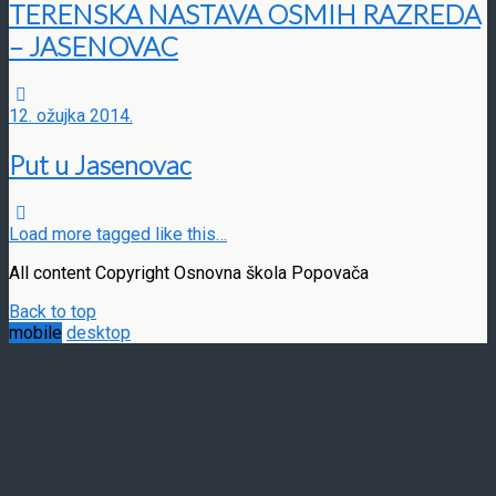
TERENSKA NASTAVA OSMIH RAZREDA
– JASENOVAC
12. ožujka 2014.
Put u Jasenovac
Load more tagged like this…
All content Copyright Osnovna škola Popovača
Back to top
mobile
desktop