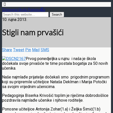
Osnovna škola Popovača
10. rujna 2013.
Stigli nam prvašići
Share
Tweet
Pin
Mail
SMS
Prvog ponedjeljka u rujnu i naša je škola
dočekala svoje prvašiće te time postala bogatija za 50 novih
učenika.
Naše najmlađe prijatelje dočekali smo prigodnim programom
koji su pripremile učiteljice Nataša Deklman i Marija Potočki
sa svojim vrijednim učenicima.
Pedagoginja Biserka Krivošić toplim je riječima dobrodošlice
pozdravila najmlađe učenike i njihove roditelje.
Ponosne učiteljice Antonija Zohar(1.a) i Željka Šimić(1.b)