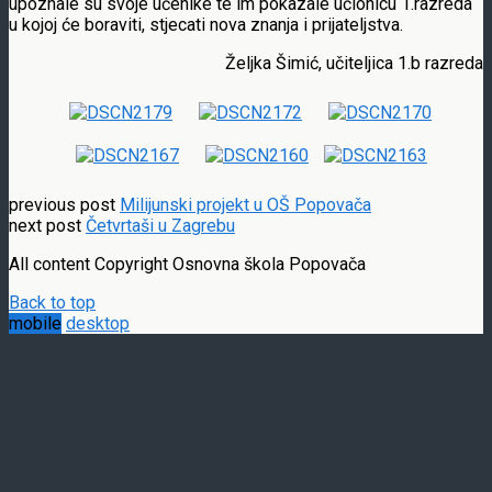
upoznale su svoje učenike te im pokazale učionicu 1.razreda
u kojoj će boraviti, stjecati nova znanja i prijateljstva.
Željka Šimić, učiteljica 1.b razreda
previous post
Milijunski projekt u OŠ Popovača
next post
Četvrtaši u Zagrebu
All content Copyright Osnovna škola Popovača
Back to top
mobile
desktop