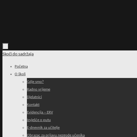
Skoči do sadržaja
Početna
O školi
Gdje smo?
Radno vrijeme
Djelatnici
Kontakt
Evidencija – ERV
Izvješće o putu
E-dnevnik za učitelje
Obrazac za prijavu nezgode učenika