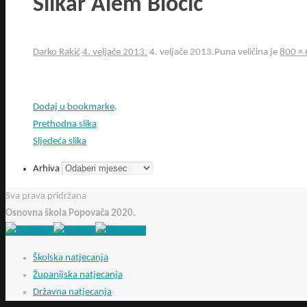
Slikar Alem Biočić
Darko Rakić
4. veljače 2013.
4. veljače 2013.
Puna veličina je
800 ×
Dodaj u bookmarke
.
Prethodna slika
Sljedeća slika
Arhiva
Sva prava pridržana
Osnovna škola Popovača 2020.
Školska natjecanja
Županijska natjecanja
Državna natjecanja