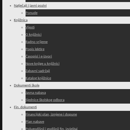
Natječaji i javni pozivi
Ponude
Knjižnica
Vijesti
O knjižnici
Radno vrijeme
Popis lektire
Časopisi i e-izvori
Nove knjige u knjižnici
Zabavni sadržaji
Katalog knjižnice
Dokumenti škole
Javna nabava
Sjednice školskog odbora
Fin. dokumenti
Financijski plan, izmjene i dopune
Plan nabave
Polugodišnji i godišnji fin. izvještaj