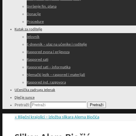
Izvršenje fin. plana
Donacije
Procedure
Kutak za roditelje
Jelovnik
E-dnevnik – ulaz na učenike i roditelje
Raspored zvona i prijevoza
Raspored sati
Raspored sati – informatika
Njemački jezik – raspored i materijali
Raspored ind. razgovora
Učenička zadruga Jelenak
Dječje sunce
Pretraži
Pretraži:
«
Riječni krajolici – izložba slikara Alema Biočića