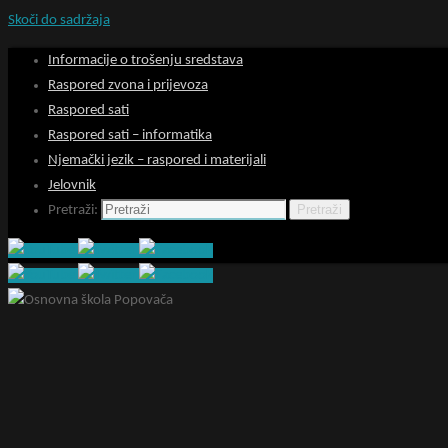
Skoči do sadržaja
Informacije o trošenju sredstava
Raspored zvona i prijevoza
Raspored sati
Raspored sati – informatika
Njemački jezik – raspored i materijali
Jelovnik
Pretraži
Pretraži: