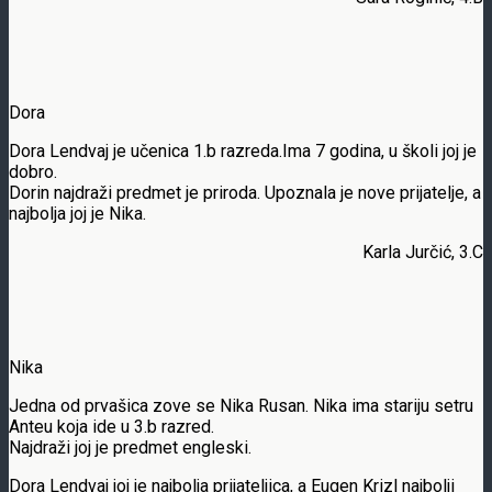
Dora
Dora Lendvaj je učenica 1.b razreda.Ima 7 godina, u školi joj je
dobro.
Dorin najdraži predmet je priroda. Upoznala je nove prijatelje, a
najbolja joj je Nika.
Karla Jurčić, 3.C
Nika
Jedna od prvašica zove se Nika Rusan. Nika ima stariju setru
Anteu koja ide u 3.b razred.
Najdraži joj je predmet engleski.
Dora Lendvaj joj je najbolja prijateljica, a Eugen Krizl najbolji