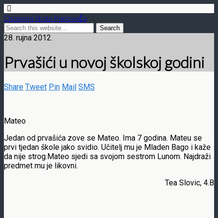
Osnovna škola Popovača
28. rujna 2012.
Prvašići u novoj školskoj godini
Share
Tweet
Pin
Mail
SMS
Mateo
Jedan od prvašića zove se Mateo. Ima 7 godina. Mateu se
prvi tjedan škole jako svidio. Učitelj mu je Mladen Bago i kaže
da nije strog.Mateo sjedi sa svojom sestrom Lunom. Najdraži
predmet mu je likovni.
Tea Slovic, 4.B