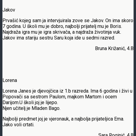
Jakov
Prvašić kojeg sam ja intervjuirala zove se Jakov. On ima skoro
7 godina. U školi mu je dobro, najbolji prijatelj mu je Boris.
Najdraža igra mu je igra skrivača, a najdraža životinja vuk.
Jakov ima stariju sestru Saru koja ide u sedmi razred.
Bruna Križanić, 4.B
Lorena
Lorena Janes je djevojčica iz 1.b razreda. Ima 6 godina i živi u
Popovači sa sestrom Paulom, majkom Martom i ocem
Darijom.U školi joj je lijepo.
Njen učitelj je Mladen Bago.
Najbolji predmet joj je vjeronauk, a najbolja prijateljica Ema.
Jako voli crtati.
Sara Roginić, 4.B