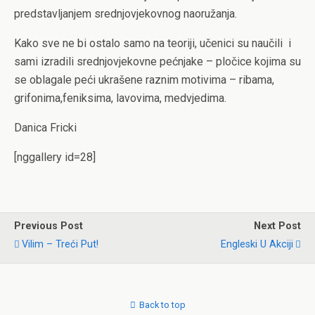
predstavljanjem srednjovjekovnog naoružanja.
Kako sve ne bi ostalo samo na teoriji, učenici su naučili i
sami izradili srednjovjekovne pećnjake – pločice kojima su
se oblagale peći ukrašene raznim motivima – ribama,
grifonima,feniksima, lavovima, medvjedima.
Danica Fricki
[nggallery id=28]
Previous Post
Next Post
Vilim – Treći Put!
Engleski U Akciji
Back to top