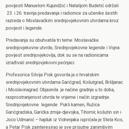
povijesti Manuelom Kujundžić i Natalijom Budetić održali
23. i 26. travnja predavanja i radionice za učenike šestih
razreda o Moslavačkim srednjovjekovnim utvrdama kroz
povijest i legende.
Predavanja su obuhvatila tri teme: Moslavačke
srednjovjekovne utvrde, Srednjovjekovne legende i Vojna
povijest srednjovjekovlja, dok su se na radionicama
izrađivali srednjovjekovni pećnjaci.
Profesorica Silvija Pisk govorila ja o hrvatskim
srednjovjekovnim utvrdama Garićgrad, Košutgrad, Bršljanac
i Moslavinagrad. Objasnila je načine gradnje u to doba,
rasprostranjenost utvrda te vrijeme i način izgradnje.
Srednjovjekovne legende Pukli kamen, Ružica
Garićgradska, Garićka zmija-djevojka, Tihomir, košutin sin i
Joco Udmanić – hajduk iz Vidrenjaka ispričala je Stela Kos,
a Petar Pisk zainteresirao je sve prisutne zanimljivim