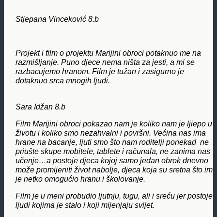
Stjepana Vinceković 8.b
Projekt i film o projektu Marijini obroci potaknuo me na
razmišljanje. Puno djece nema ništa za jesti, a mi se
razbacujemo hranom. Film je tužan i zasigurno je
dotaknuo srca mnogih ljudi.
Sara Idžan 8.b
Film Marijini obroci pokazao nam je koliko nam je ljiepo u
životu i koliko smo nezahvalni i površni. Većina nas ima
hrane na bacanje, ljuti smo što nam roditelji ponekad
ne
priušte skupe mobitele, tablete i računala, ne zanima nas
učenje…a postoje djeca kojoj samo jedan obrok dnevno
može promijeniti život nabolje, djeca koja su sretna što im
je netko omogućio hranu i školovanje.
Film je u meni probudio ljutnju, tugu, ali i sreću jer postoje
ljudi kojima je stalo i koji mijenjaju svijet.