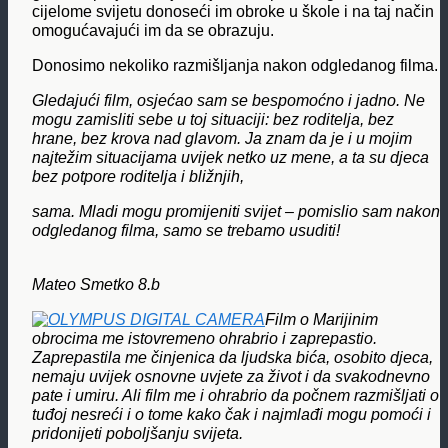
cijelome svijetu donoseći im obroke u škole i na taj način
omogućavajući im da se obrazuju.
Donosimo nekoliko razmišljanja nakon odgledanog filma.
Gledajući film, osjećao sam se bespomoćno i jadno. Ne
mogu zamisliti sebe u toj situaciji: bez roditelja, bez
hrane, bez krova nad glavom. Ja znam da je i u mojim
najtežim situacijama uvijek netko uz mene, a ta su djeca
bez potpore roditelja i bližnjih,
sama. Mladi mogu promijeniti svijet – pomislio sam nakon
odgledanog filma, samo se trebamo usuditi!
Mateo Smetko 8.b
Film o Marijinim
obrocima me istovremeno ohrabrio i zaprepastio.
Zaprepastila me činjenica da ljudska bića, osobito djeca,
nemaju uvijek osnovne uvjete za život i da svakodnevno
pate i umiru. Ali film me i ohrabrio da počnem razmišljati o
tuđoj nesreći i o tome kako čak i najmlađi mogu pomoći i
pridonijeti poboljšanju svijeta.