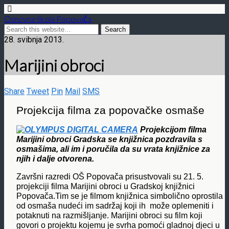
Osnovna škola Popovača
28. svibnja 2013.
Marijini obroci
Share
Tweet
Pin
Mail
SMS
Projekcija filma za popovačke osmaše
Projekcijom filma
Marijini obroci Gradska se knjižnica pozdravila s
osmašima, ali im i poručila da su vrata knjižnice za
njih i dalje otvorena.
Završni razredi OŠ Popovača prisustvovali su 21. 5.
projekciji filma Marijini obroci u Gradskoj knjižnici
Popovača.Tim se je filmom knjižnica simbolično oprostila
od osmaša nudeći im sadržaj koji ih
može oplemeniti i
potaknuti na razmišljanje. Marijini obroci su film koji
govori o projektu kojemu je svrha pomoći gladnoj djeci u