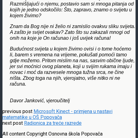
Razmišljajući o njemu, postavio sam si mnoga pitanja od
kojih je jedno odskočilo: Što, zapravo, znamo o svijetu u
kojem živimo?
Znam da Bog nije ni želio ni zamislio ovakvu sliku svijeta.
A zašto je svijet ovakav? Zato što su zakazali mnogi od
onih na koje je On računao i još uvijek računa!
Budućnost svijeta u kojem živimo ovisi i o tome hoćemo
li, barem s vremena na vrijeme, pokušati pomoći tamo
gdje možemo. Pritom mislim na nas, sasvim obične ljude,
jer svi moćnici ovog planeta, koji u svijim rukama imaju i
novac i moć da razvesele mnoga tužna srca, ne čine
ništa. Zbog toga na njih, vjerojatno, više nitko ni ne
računa.
Davor Janković, vjeroučitelj
previous post
Microsoft Kinect - primjena u nastavi
matematike u OŠ Popovača
next post
Radionica za treće razrede
All content Copyright Osnovna škola Popovača