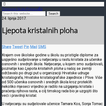
Osnovna škola Popovača
24. lipnja 2017.
Ljepota kristalnih ploha
Share
Tweet
Pin
Mail
SMS
Krajem ove školske godine u školu su pristigle diplome za
uspješno sudjelovanje u natjecanju u rastu kristala za učenike
osnovnih i srednjih škola. Natjecanje, u kojem smo sudjelovali,
poznatije kao
Ljepota kristalnih ploha
u našoj se zemlji
održavalo po drugi put u organizaciji Hrvatske udruge
kristalografa, Hrvatske kristalografske zajednice i Plive. Više
od 500 učenika osnovnih i srednjih škola kroz proteklih
nekoliko mjeseci vrijedno je radilo na uzgajanju kristala i
praćenju njihova rasta, a cilj timskog rada bio je uzgojiti što
veći i pravilniji kristal.
U natjecanju su sudjelovale učenice Tamara Kos, Sonja Tomac