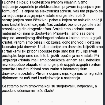
i Donatela Rožić s učiteljicom Ivanom Klišanin. Samo
natjecanje započelo je elektronskom prijavom (ispunjavanjem
formulara) i slanjem na elektronsku adresu. Naš tim prijavio se
za natjecanje u uzgajanju kristala anorganske soli. S
nestrpljenjem smo iščekivali paket u kojem se nalazila sol čiji
smo kristal trebali uzgajati. Naš zadatak bio je uzgojiti kristal
amonijevog dihidrogenfosfata. Smjeli smo koristiti samo
materijal koji nam je dostavljen. Pripravljali smo zasićene
otopine amonijevog dihidrogenfosfata u kojima smo uzgajali
kristal. Pritom smo bilježili opažanja, odnosno vodili detaljan
laboratorijski dnevnik. U laboratorijskom dnevniku bilježili smo
i crtali kemijski pribor i posuđe koje smo koristili, opisivali
postupke koje smo radili te bilježili opažanja na kristalu. Pri
uzgajanju kristala imali smo poteškoća jer nam se u nekoliko
navrata počeo otapati, ali smo ga ipak uspjeli uzgojiti i pritom
ponešto i naučiti. Kristal smo zatim s laboratorijskim
dnevnikom poslali u Plivu na ocjenjivanje, koja nas je nagradila
diplomom za naš trud i sudjelovanje u natjecanju.
Čestitamo svim timovima koji su sudjelovali u natjecanju, a
posebno učenicama naše škole!