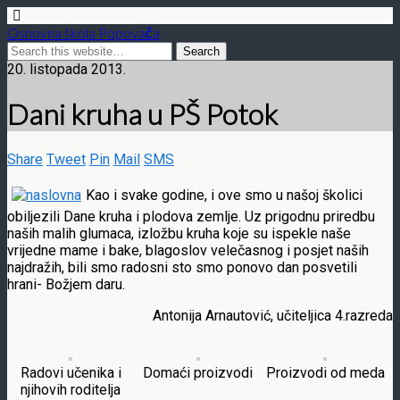
Osnovna škola Popovača
20. listopada 2013.
Dani kruha u PŠ Potok
Share
Tweet
Pin
Mail
SMS
Kao i svake godine, i ove smo u našoj školici
obiljezili Dane kruha i plodova zemlje. Uz prigodnu priredbu
naših malih glumaca, izložbu kruha koje su ispekle naše
vrijedne mame i bake, blagoslov velečasnog i posjet naših
najdražih, bili smo radosni sto smo ponovo dan posvetili
hrani- Božjem daru.
Antonija Arnautović, učiteljica 4.razreda
Radovi učenika i
Domaći proizvodi
Proizvodi od meda
njihovih roditelja