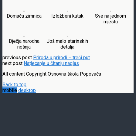
Domaća zimnica
Izložbeni kutak
Sve na jednom
mjestu
Dječja narodna
Još malo starinskih
nošnja
detalja
previous post
Priroda u prirodi – treći put
next post
Natjecanje u čitanju naglas
All content Copyright Osnovna škola Popovača
Back to top
mobile
desktop