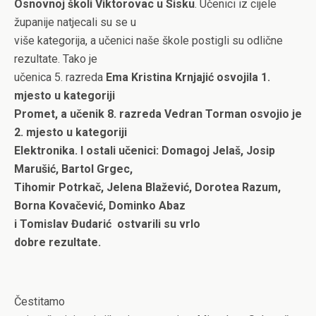
Osnovnoj školi Viktorovac u Sisku
. Učenici iz cijele
županije natjecali su se u
više kategorija, a učenici naše škole postigli su odlične
rezultate. Tako je
učenica 5. razreda
Ema Kristina Krnjajić osvojila 1.
mjesto u kategoriji
Promet, a učenik 8. razreda Vedran Torman osvojio je
2. mjesto u kategoriji
Elektronika. I ostali učenici: Domagoj Jelaš, Josip
Marušić, Bartol Grgec,
Tihomir Potrkač, Jelena Blažević, Dorotea Razum,
Borna Kovačević, Dominko Abaz
i Tomislav Đudarić ostvarili su vrlo
dobre rezultate.
Čestitamo