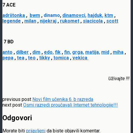
7 ACE
adriitonka
,
bwm
,
dinamo
,
dinamovci,
hajduk,
ktm
,
legende
,
milan
,
nijekraj
,
rukomet
,
siacicola
,
scott
7 BD
anto
,
dilber
,
dim
,
edo,
fik
,
fin,
grga,
matija,
mid
,
miha
,
pepa
,
tea
,
teo
,
tikky
,
tomica
,
vekica
Uživajte !!!
previous post
Novi film učenika 6. b razreda
next post
Osmi razredi proučavali Internet tehnologije!!!
Odgovori
Morate biti
prijavljeni
da biste objavili komentar.