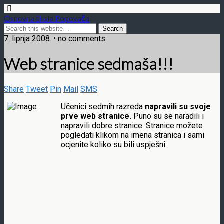
Osnovna škola Popovača
7. lipnja 2008. • no comments
Web stranice sedmaša!!!
Share
Tweet
Pin
Mail
SMS
Učenici sedmih razreda
napravili su svoje
prve web stranice.
Puno su se naradili i
napravili dobre stranice. Stranice možete
pogledati klikom na imena stranica i sami
ocjenite koliko su bili uspješni.