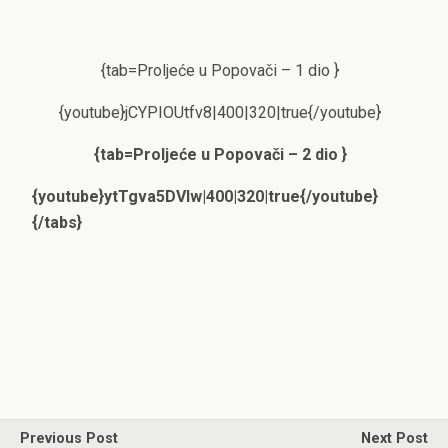
{tab=Proljeće u Popovači – 1 dio }
{youtube}jCYPIOUtfv8|400|320|true{/youtube}
{tab=Proljeće u Popovači – 2 dio }
{youtube}ytTgva5DVIw|400|320|true{/youtube}
{/tabs}
Previous Post
Next Post