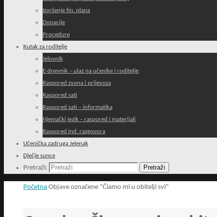
Izvršenje fin. plana
Donacije
Procedure
Kutak za roditelje
Jelovnik
E-dnevnik – ulaz na učenike i roditelje
Raspored zvona i prijevoza
Raspored sati
Raspored sati – informatika
Njemački jezik – raspored i materijali
Raspored ind. razgovora
Učenička zadruga Jelenak
Dječje sunce
Pretraži
Pretraži:
Početna
Objave označene "Čiamo mi u obitelji svi"