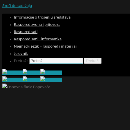
Skoči do sadržaja
Informacije o trošenju sredstava
Raspored zvona i prijevoza
Raspored sati
Raspored sati – informatika
Njemački jezik – raspored i materijali
Jelovnik
Pretraži
Pretraži: