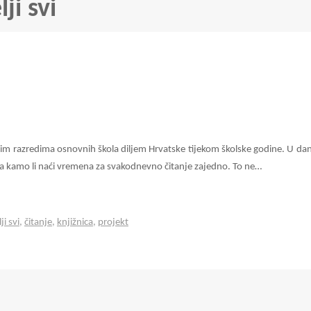
ji svi
rećim razredima osnovnih škola diljem Hrvatske tijekom školske godine. U d
 a kamo li naći vremena za svakodnevno čitanje zajedno. To ne…
i svi
,
čitanje
,
knjižnica
,
projekt