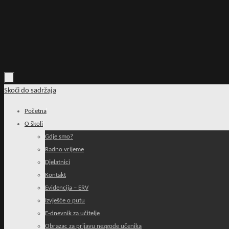
Skoči do sadržaja
Početna
O školi
Gdje smo?
Radno vrijeme
Djelatnici
Kontakt
Evidencija – ERV
Izvješće o putu
E-dnevnik za učitelje
Obrazac za prijavu nezgode učenika