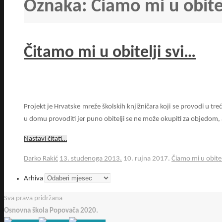
Oznaka:
Čiamo mi u obitel
Čitamo mi u obitelji svi…
Projekt je Hrvatske mreže školskih knjižničara koji se provodi u t
u domu provoditi jer puno obitelji se ne može okupiti za objedom,
Nastavi čitati…
Darko Rakić
13. studenoga 2013.
10. rujna 2017.
Čiamo mi u obitelj
Arhiva
Sva prava pridržana
Osnovna škola Popovača 2020.