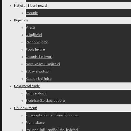
Natječaji i javni pozivi
Ponude
Knjižnica
Vijesti
O knjižnici
Radno vrijeme
Popis lektire
Časopisi i e-izvori
Nove knjige u knjižnici
Zabavni sadržaji
Katalog knjižnice
Dokumenti škole
Javna nabava
Sjednice školskog odbora
Fin. dokumenti
Financijski plan, izmjene i dopune
Plan nabave
Polugodišnji i godišnji fin. izvještaj