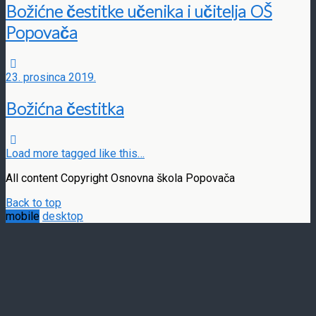
Božićne čestitke učenika i učitelja OŠ
Popovača
23. prosinca 2019.
Božićna čestitka
Load more tagged like this…
All content Copyright Osnovna škola Popovača
Back to top
mobile
desktop