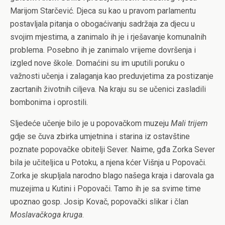
Marijom Starčević. Djeca su kao u pravom parlamentu
postavljala pitanja o obogaćivanju sadržaja za djecu u
svojim mjestima, a zanimalo ih je i rješavanje komunalnih
problema. Posebno ih je zanimalo vrijeme dovršenja i
izgled nove škole. Domaćini su im uputili poruku o
važnosti učenja i zalaganja kao preduvjetima za postizanje
zacrtanih životnih ciljeva. Na kraju su se učenici zasladili
bombonima i oprostili.
Sljedeće učenje bilo je u popovačkom muzeju
Mali trijem
gdje se čuva zbirka umjetnina i starina iz ostavštine
poznate popovačke obitelji Sever. Naime, gđa Zorka Sever
bila je učiteljica u Potoku, a njena kćer Višnja u Popovači.
Zorka je skupljala narodno blago našega kraja i darovala ga
muzejima u Kutini i Popovači. Tamo ih je sa svime time
upoznao gosp. Josip Kovač, popovački slikar i član
Moslavačkoga kruga
.