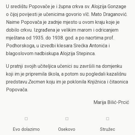
U središtu Popovače je i župna crkva sv. Alojzija Gonzage
o čijoj povijesti je učenicima govorio vlč. Mato Draganović.
Naime Popovača je zadnje mjesto u ovom kraju koje je
dobilo crkvu. Izgrađena je velikim marom i odricanjem
mještana od 1935. do 1938. god. a po nacrtima prof.
Podhorskoga, u izvedbi klesara Srećka Antonića i
blagoslovom nadbiskupa Alojzija Stepinca.
U pratnji svojih učiteljica učenici su završili na domjenku
koji im je pripremila škola, a potom su pogledali kazališnu
predstavu
Zecmen
koju im je poklonila Knjižnica i čitaonica
Popovača.
Marija Bilić-Prcić
Evo dolazimo
Osekovo
Stružec