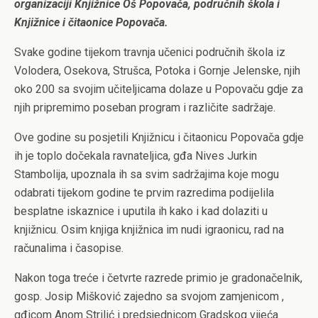
organizaciji Knjižnice Oš Popovača, područnih škola i
Knjižnice i čitaonice Popovača.
Svake godine tijekom travnja učenici područnih škola iz
Volodera, Osekova, Strušca, Potoka i Gornje Jelenske, njih
oko 200 sa svojim učiteljicama dolaze u Popovaču gdje za
njih pripremimo poseban program i različite sadržaje.
Ove godine su posjetili Knjižnicu i čitaonicu Popovača gdje
ih je toplo dočekala ravnateljica, gđa Nives Jurkin
Stambolija, upoznala ih sa svim sadržajima koje mogu
odabrati tijekom godine te prvim razredima podijelila
besplatne iskaznice i uputila ih kako i kad dolaziti u
knjižnicu. Osim knjiga knjižnica im nudi igraonicu, rad na
računalima i časopise.
Nakon toga treće i četvrte razrede primio je gradonačelnik,
gosp. Josip Mišković zajedno sa svojom zamjenicom ,
gđicom Anom Strilić i predsjednicom Gradskog vijeća