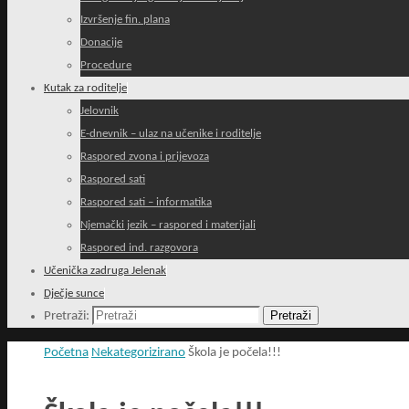
Izvršenje fin. plana
Donacije
Procedure
Kutak za roditelje
Jelovnik
E-dnevnik – ulaz na učenike i roditelje
Raspored zvona i prijevoza
Raspored sati
Raspored sati – informatika
Njemački jezik – raspored i materijali
Raspored ind. razgovora
Učenička zadruga Jelenak
Dječje sunce
Pretraži
Pretraži:
Početna
Nekategorizirano
Škola je počela!!!