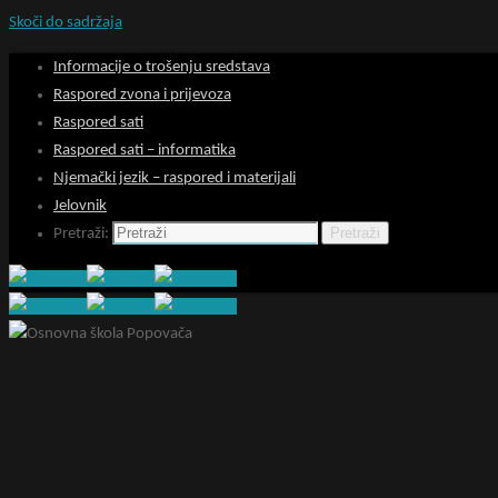
Skoči do sadržaja
Informacije o trošenju sredstava
Raspored zvona i prijevoza
Raspored sati
Raspored sati – informatika
Njemački jezik – raspored i materijali
Jelovnik
Pretraži
Pretraži: