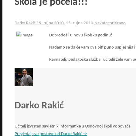
Škola je počela!!!
Darko Rakić
15. rujna 2010.
15. rujna 2010.
Nekategorizirano
Dobrodošli u novu školsku godinu!
Nadamo se da će vam ova biti puno uspješnija i 
Ravnatelj, pedagoška služba i učitelji žele vam p
Darko Rakić
Učitelj izvrstan savjetnik informatike u Osnovnoj školi Popovača
Pregledaj sve postove od Darko Rakić
→