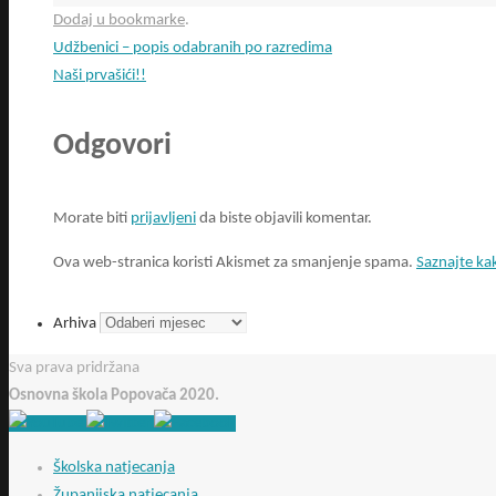
Dodaj u bookmarke
.
Udžbenici – popis odabranih po razredima
Naši prvašići!!
Odgovori
Morate biti
prijavljeni
da biste objavili komentar.
Ova web-stranica koristi Akismet za smanjenje spama.
Saznajte ka
Arhiva
Sva prava pridržana
Osnovna škola Popovača 2020.
Školska natjecanja
Županijska natjecanja