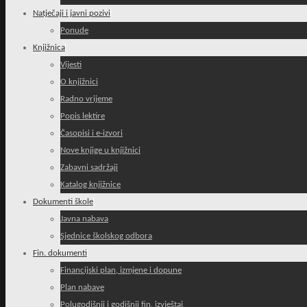
Natječaji i javni pozivi
Ponude
Knjižnica
Vijesti
O knjižnici
Radno vrijeme
Popis lektire
Časopisi i e-izvori
Nove knjige u knjižnici
Zabavni sadržaji
Katalog knjižnice
Dokumenti škole
Javna nabava
Sjednice školskog odbora
Fin. dokumenti
Financijski plan, izmjene i dopune
Plan nabave
Polugodišnji i godišnji fin. izvještaj