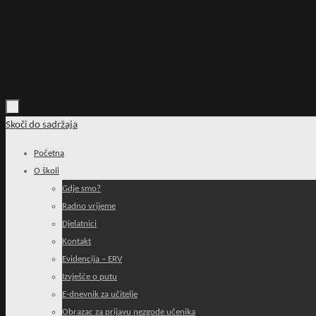
Skoči do sadržaja
Početna
O školi
Gdje smo?
Radno vrijeme
Djelatnici
Kontakt
Evidencija – ERV
Izvješće o putu
E-dnevnik za učitelje
Obrazac za prijavu nezgode učenika