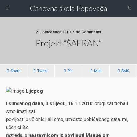
Osnovna škola Popovača
21. Studenoga 2010. • No Comments
Projekt ”ŠAFRAN”
Share
Tweet
Pin
Mail
SMS
Lijepog
i sunčanog dana, u srijedu, 16.11.2010
. drugi sat trebali
smo imati sat
povijesti u učionici, ali smo, umjesto uobičajenog sata, mi,
učenici 8.e
razreda, s
nastavnicom iz povijesti Manuelom