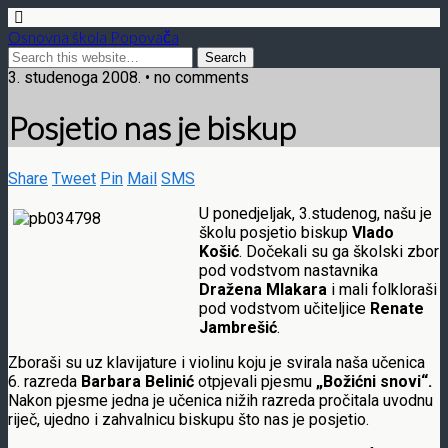
Osnovna škola Popovača
3. studenoga 2008. • no comments
Posjetio nas je biskup
Share
Tweet
Pin
Mail
SMS
U ponedjeljak, 3.studenog, našu je
školu posjetio biskup
Vlado
Košić
. Dočekali su ga školski zbor
pod vodstvom nastavnika
Dražena Mlakara
i mali folkloraši
pod vodstvom učiteljice
Renate
Jambrešić
.
Zboraši su uz klavijature i violinu koju je svirala naša učenica
6. razreda
Barbara Belinić
otpjevali pjesmu
„Božićni snovi“.
Nakon pjesme jedna je učenica nižih razreda pročitala uvodnu
riječ, ujedno i zahvalnicu biskupu što nas je posjetio.