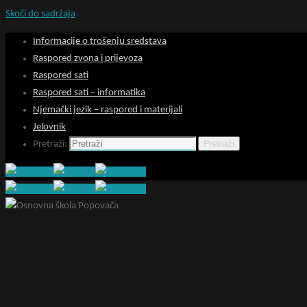
Skoči do sadržaja
Informacije o trošenju sredstava
Raspored zvona i prijevoza
Raspored sati
Raspored sati – informatika
Njemački jezik – raspored i materijali
Jelovnik
Pretraži
Pretraži: