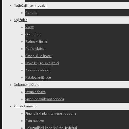
Natječaji i javni pozivi
Ponude
Knjižnica
Vijesti
O knjižnici
Radno vrijeme
Popis lektire
Časopisi i e-izvori
Nove knjige u knjižnici
Zabavni sadržaji
Katalog knjižnice
Dokumenti škole
Javna nabava
Sjednice školskog odbora
Fin. dokumenti
Financijski plan, izmjene i dopune
Plan nabave
Polugodišnji i godišnji fin. izvještaj