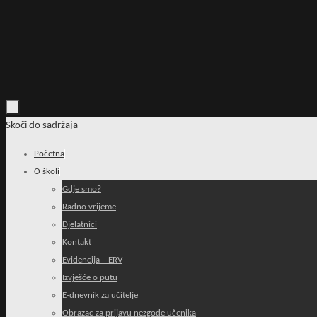
Skoči do sadržaja
Početna
O školi
Gdje smo?
Radno vrijeme
Djelatnici
Kontakt
Evidencija – ERV
Izvješće o putu
E-dnevnik za učitelje
Obrazac za prijavu nezgode učenika