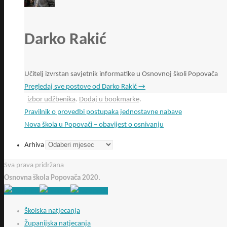
Darko Rakić
Učitelj izvrstan savjetnik informatike u Osnovnoj školi Popovača
Pregledaj sve postove od Darko Rakić
→
izbor udžbenika
.
Dodaj u bookmarke
.
Pravilnik o provedbi postupaka jednostavne nabave
Nova škola u Popovači – obavijest o osnivanju
Arhiva
Sva prava pridržana
Osnovna škola Popovača 2020.
Školska natjecanja
Županijska natjecanja