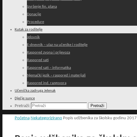
Izvršenje fin. plana
Donacije
Procedure
Kutak za roditelje
Jelovnik
E-dnevnik – ulaz na učenike i roditelje
Raspored zvona i prijevoza
Raspored sati
Raspored sati – informatika
Njemački jezik – raspored i materijali
Raspored ind. razgovora
Učenička zadruga Jelenak
Dječje sunce
Pretraži
Pretraži:
Početna
Nekategorizirano
Popis udžbenika za školsku godinu 2017