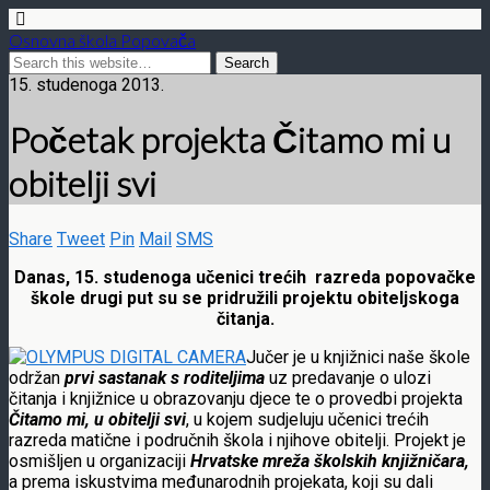
Osnovna škola Popovača
15. studenoga 2013.
Početak projekta Čitamo mi u
obitelji svi
Share
Tweet
Pin
Mail
SMS
Danas, 15. studenoga učenici trećih razreda popovačke
škole drugi put su se pridružili projektu obiteljskoga
čitanja.
Jučer je u knjižnici naše škole
održan
prvi sastanak s roditeljima
uz predavanje o ulozi
čitanja i knjižnice u obrazovanju djece te o provedbi projekta
Čitamo mi, u obitelji svi
, u kojem sudjeluju učenici trećih
razreda matične i područnih škola i njihove obitelji. Projekt je
osmišljen u organizaciji
Hrvatske mreža školskih knjižničara,
a prema iskustvima međunarodnih projekata, koji su dali