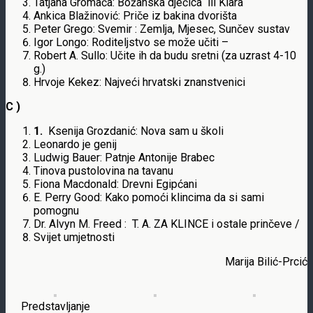
Tatjana Gromača: Božanska dječica ili Klara
Ankica Blažinović: Priče iz bakina dvorišta
Peter Grego: Svemir : Zemlja, Mjesec, Sunčev sustav
Igor Longo: Roditeljstvo se može učiti –
Robert A. Sullo: Učite ih da budu sretni (za uzrast 4-10
g.)
Hrvoje Kekez: Najveći hrvatski znanstvenici
C )
1.
Ksenija Grozdanić: Nova sam u školi
Leonardo je genij
Ludwig Bauer: Patnje Antonije Brabec
Tinova pustolovina na tavanu
Fiona Macdonald: Drevni Egipćani
E. Perry Good: Kako pomoći klincima da si sami
pomognu
Dr. Alvyn M. Freed : T. A. ZA KLINCE i ostale prinčeve /
Svijet umjetnosti
Marija Bilić-Prcić
Predstavljanje