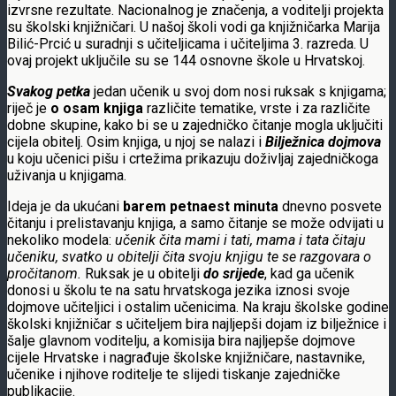
izvrsne rezultate. Nacionalnog je značenja, a voditelji projekta
su školski knjižničari. U našoj školi vodi ga knjižničarka Marija
Bilić-Prcić u suradnji s učiteljicama i učiteljima 3. razreda. U
ovaj projekt uključile su se 144 osnovne škole u Hrvatskoj.
Svakog petka
jedan učenik u svoj dom nosi ruksak s knjigama;
riječ je
o osam knjiga
različite tematike, vrste i za različite
dobne skupine, kako bi se u zajedničko čitanje mogla uključiti
cijela obitelj. Osim knjiga, u njoj se nalazi i
Bilježnica dojmova
u koju učenici pišu i crtežima prikazuju doživljaj zajedničkoga
uživanja u knjigama.
Ideja je da ukućani
barem petnaest minuta
dnevno posvete
čitanju i prelistavanju knjiga, a samo čitanje se može odvijati u
nekoliko modela:
učenik čita mami i tati, mama i tata čitaju
učeniku, svatko u obitelji čita svoju knjigu te se razgovara o
pročitanom.
Ruksak je u obitelji
do srijede
, kad ga učenik
donosi u školu te na satu hrvatskoga jezika iznosi svoje
dojmove učiteljici i ostalim učenicima. Na kraju školske godine
školski knjižničar s učiteljem bira najljepši dojam iz bilježnice i
šalje glavnom voditelju, a komisija bira najljepše dojmove
cijele Hrvatske i nagrađuje školske knjižničare, nastavnike,
učenike i njihove roditelje te slijedi tiskanje zajedničke
publikacije.