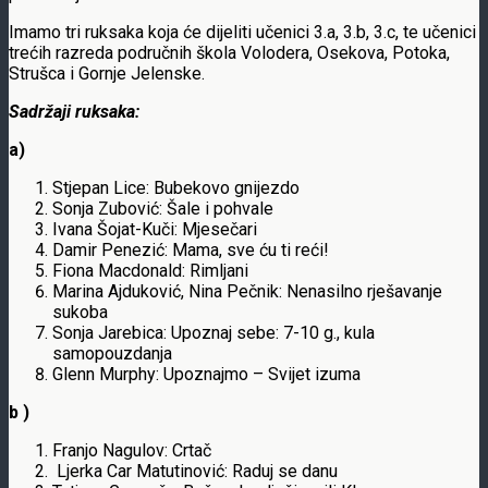
Imamo tri ruksaka koja će dijeliti učenici 3.a, 3.b, 3.c, te učenici
trećih razreda područnih škola Volodera, Osekova, Potoka,
Strušca i Gornje Jelenske.
Sadržaji ruksaka:
a)
Stjepan Lice: Bubekovo gnijezdo
Sonja Zubović: Šale i pohvale
Ivana Šojat-Kuči: Mjesečari
Damir Penezić: Mama, sve ću ti reći!
Fiona Macdonald: Rimljani
Marina Ajduković, Nina Pečnik: Nenasilno rješavanje
sukoba
Sonja Jarebica: Upoznaj sebe: 7-10 g., kula
samopouzdanja
Glenn Murphy: Upoznajmo – Svijet izuma
b )
Franjo Nagulov: Crtač
Ljerka Car Matutinović: Raduj se danu