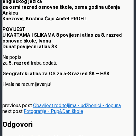
engleskog jezika
za osmi razred osnovne škole, osma godina učenja
Ankica
Knezović, Kristina Čajo Anđel PROFIL
POVIJEST
U KARTAMA I SLIKAMA 8 povijesni atlas za 8. razred
osnovne škole, Ivona
Dunat povijesni atlas ŠK
Na popis
za
5. razred
treba dodati:
Geografski atlas za OS za 5-8 razred ŠK – HŠK
Hvala na razumijevanju!
previous post
Obavijest roditeljima - udžbenici - dopuna
next post
Fotografije - Pup&Dan škole
Odgovori