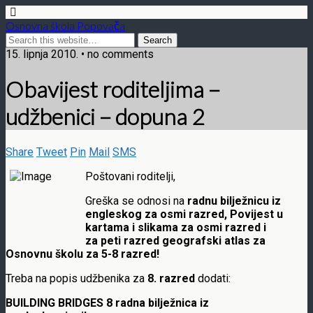
Osnovna škola Popovača
15. lipnja 2010. • no comments
Obavijest roditeljima –
udžbenici – dopuna 2
Share
Tweet
Pin
Mail
SMS
Poštovani roditelji,
Greška se odnosi na
radnu bilježnicu iz
engleskog za osmi razred, Povijest u
kartama i slikama za osmi razred i
za peti razred geografski atlas za
Osnovnu školu za 5-8 razred!
Treba na popis udžbenika za
8. razred
dodati:
BUILDING BRIDGES 8 radna bilježnica iz