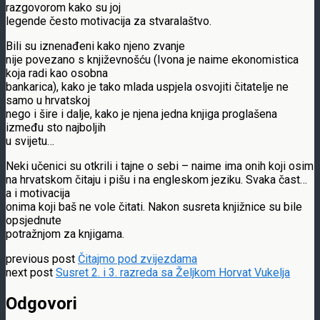
razgovorom kako su joj
legende često motivacija za stvaralaštvo.
Bili su iznenađeni kako njeno zvanje
nije povezano s književnošću (Ivona je naime ekonomistica
koja radi kao osobna
bankarica), kako je tako mlada uspjela osvojiti čitatelje ne
samo u hrvatskoj
nego i šire i dalje, kako je njena jedna knjiga proglašena
između sto najboljih
u svijetu…
Neki učenici su otkrili i tajne o sebi – naime ima onih koji osim
na hrvatskom čitaju i pišu i na engleskom jeziku. Svaka čast…
a i motivacija
onima koji baš ne vole čitati. Nakon susreta knjižnice su bile
opsjednute
potražnjom za knjigama.
previous post
Čitajmo pod zvijezdama
next post
Susret 2. i 3. razreda sa Željkom Horvat Vukelja
Odgovori