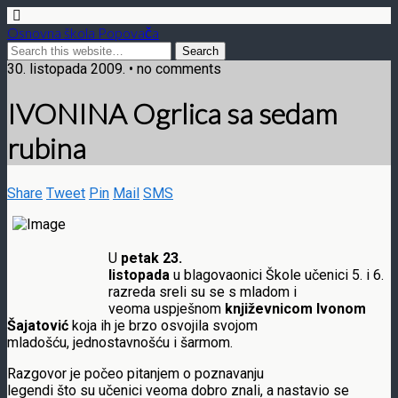
Osnovna škola Popovača
30. listopada 2009. • no comments
IVONINA Ogrlica sa sedam
rubina
Share
Tweet
Pin
Mail
SMS
U
petak 23.
listopada
u blagovaonici Škole učenici 5. i 6.
razreda sreli su se s mladom i
veoma uspješnom
književnicom Ivonom
Šajatović
koja ih je brzo osvojila svojom
mladošću, jednostavnošću i šarmom.
Razgovor je počeo pitanjem o poznavanju
legendi što su učenici veoma dobro znali, a nastavio se