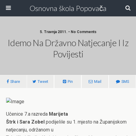
Osnovna škola Popovača
5. Travnja 2011. • No Comments
Idemo Na Državno Natjecanje I Iz
Povijesti
Share
Tweet
Pin
Mail
SMS
Učenice 7.a razreda
Marijeta
Štrk i Sara Zobel
podijelile su 1. mjesto na Županijskom
natjecanju, održanom u