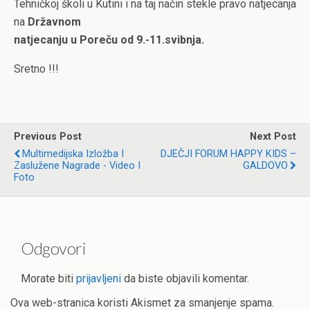
Tehničkoj školi u Kutini i na taj način stekle pravo natjecanja
na
Državnom
natjecanju u Poreču od 9.-11.svibnja.
Sretno !!!
Previous Post
Next Post
Multimedijska Izložba I
DJEČJI FORUM HAPPY KIDS –
Zaslužene Nagrade - Video I
GALDOVO
Foto
Odgovori
Morate biti
prijavljeni
da biste objavili komentar.
Ova web-stranica koristi Akismet za smanjenje spama.