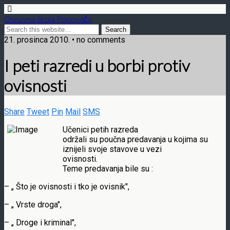
Osnovna škola Popovača
21. prosinca 2010. • no comments
I peti razredi u borbi protiv
ovisnosti
Share
Tweet
Pin
Mail
SMS
Učenici petih razreda
održali su poučna predavanja u kojima su
iznijeli svoje stavove u vezi
ovisnosti.
Teme predavanja bile su :
– „ Što je ovisnosti i tko je ovisnik",
– „ Vrste droga",
– „ Droge i kriminal",