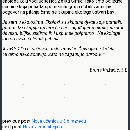
ekologa koju vodi učiteljica Željka Šimić. Tako smo od jedne
učenice koja pohađa spomenutu grupu dobili zanimljiv
odgovor na pitanje čime se skupina ekologa ustvari bavi.
Ja sam u ekolozima. Ekolozi su skupina djece koja pomažu
prirodi. Mi skupljamo smeće i ne zagađujemo okoliš, pazimo
da rastu biljke, sadimo ih i usput se poigramo. Na ekologe
idemo svaki četvratk peti sat.
A zašto? Da bi sačuvali naše zdravlje. Čuvanjem okoliša
čuvamo naše zdravlje. Zato ne zagađujte prirodu!!!!
Bruna Križanić, 3.B
previous post
Nova učenica u 3.b razredu
next post
Nova vjeroučiteljica