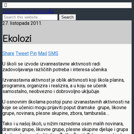
Osnovna škola Popovača
27. listopada 2011.
Ekolozi
Share
Tweet
Pin
Mail
SMS
U školi se izvode izvannastavne aktivnosti radi
zadovoljavanja različitih potreba i interesa učenika.
Izvanastavna aktivnost je oblik aktivnosti koji škola planira,
programira, organizira i realizira, a u koju se učenik
samostalno, neobvezno i dobrovoljno uključuje.
U osnovnim školama postoji puno izvanastavnih aktivnosti na
koje se učenici mogu prijaviti poput dramske grupe, likovne
grupe, novinara, plesne skupine, zbora, tamburaša….
Tako i u našoj školi, u nižim razredima osim malih novinara,
dramske grupe, likovne grupe, plesne skupine djeluje i grupa