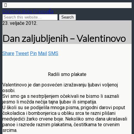
Osnovna škola Popovača
23. veljače 2012.
Dan zaljubljenih – Valentinovo
Share
Tweet
Pin
Mail
SMS
Radili smo plakate
Valentinovo je dan posvećen izražavanju ljubavi voljenoj
osobi.
Svi smo ga s nestrpljenjem očekivali ne bismo li saznali
jesmo li možda nečija tajna ljubav ili simpatija.
U školi su se podijelila mnoga pisma, prigodni darovi poput
čokoladica i bombonjerica u obliku srca te razni plišani
medvjedići žarko crvene boje. Nekoliko smo dana ukrašavali
panoe i razrede raznim plakatima, čestitkama te crvenim
srcima.