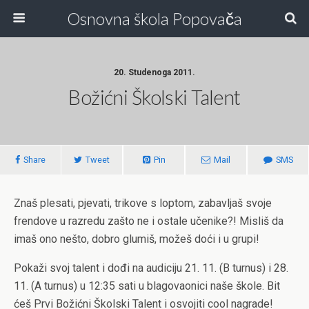
Osnovna škola Popovača
20. Studenoga 2011.
Božićni Školski Talent
Share
Tweet
Pin
Mail
SMS
Znaš plesati, pjevati, trikove s loptom, zabavljaš svoje
frendove u razredu zašto ne i ostale učenike?! Misliš da
imaš ono nešto, dobro glumiš, možeš doći i u grupi!
Pokaži svoj talent i dođi na audiciju 21. 11. (B turnus) i 28.
11. (A turnus) u 12:35 sati u blagovaonici naše škole. Bit
ćeš Prvi Božićni Školski Talent i osvojiti cool nagrade!