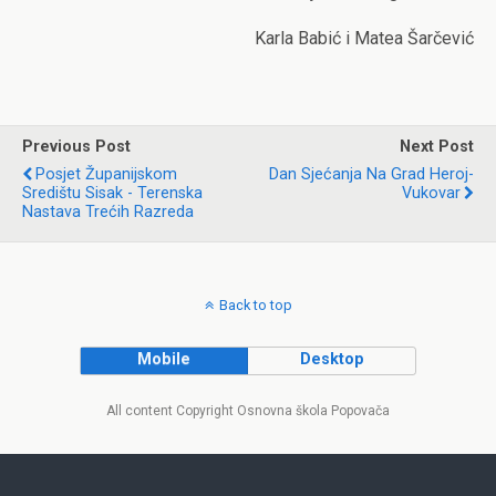
Karla Babić i Matea Šarčević
Previous Post
Next Post
Posjet Županijskom
Dan Sjećanja Na Grad Heroj-
Središtu Sisak - Terenska
Vukovar
Nastava Trećih Razreda
Back to top
Mobile
Desktop
All content Copyright Osnovna škola Popovača