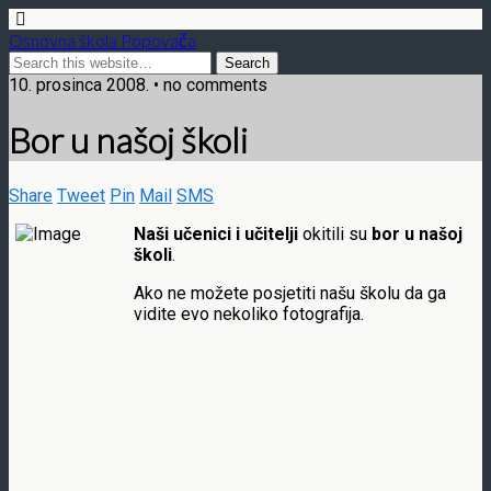
Osnovna škola Popovača
10. prosinca 2008. • no comments
Bor u našoj školi
Share
Tweet
Pin
Mail
SMS
Naši učenici i učitelji
okitili su
bor u našoj
školi
.
Ako ne možete posjetiti našu školu da ga
vidite evo nekoliko fotografija.