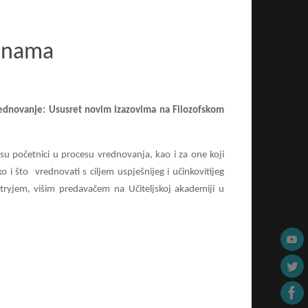
jenama
rednovanje: Ususret novim izazovima na Filozofskom
 su početnici u procesu vrednovanja, kao i za one koji
i što vrednovati s ciljem uspješnijeg i učinkovitijeg
rtryjem, višim predavačem na Učiteljskoj akademiji u