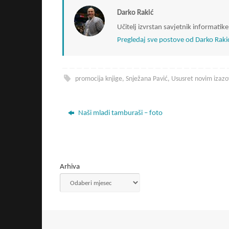
Darko Rakić
Učitelj izvrstan savjetnik informati
Pregledaj sve postove od Darko Raki
promocija knjige
,
Snježana Pavić
,
Ususret novim izaz
Naši mladi tamburaši – foto
Arhiva