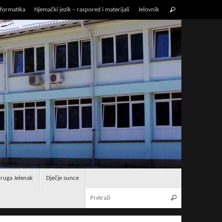
Pretraži:
nformatika
Njemački jezik – raspored i materijali
Jelovnik
Pretraži
ruga Jelenak
Dječje sunce
Pretraži:
Pretraži