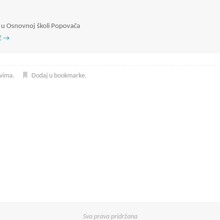
ke u Osnovnoj školi Popovača
ć
→
ovima
.
Dodaj u bookmarke
.
Sva prava pridržana