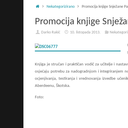
Početna
Nekategorizirano
Promocija knjige Snježane P
Promocija knjige Snjež
Darko Rakić
10. listopada 2013.
Nekategori
Knjiga je stručan i praktičan vodič za učitelje i nas
osjećaju potrebu za nadogradnjom i integriranjem nov
ocjenjivanja, testiranja i vrednovanja izvedbe učen
Aberdeenu, Škotska.
Foto: