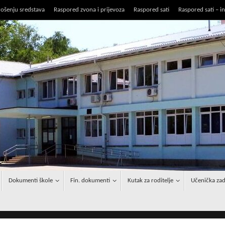
rošenju sredstava
Raspored zvona i prijevoza
Raspored sati
Raspored sati – i
Dokumenti škole
Fin. dokumenti
Kutak za roditelje
Učenička zad