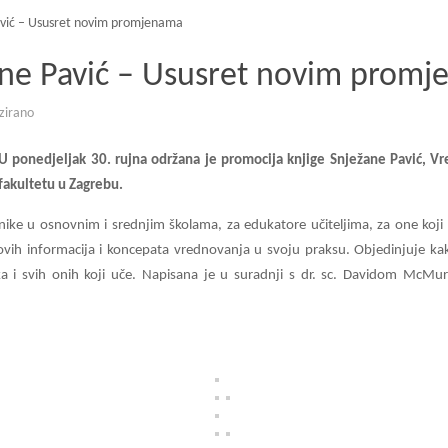
avić – Ususret novim promjenama
ane Pavić – Ususret novim prom
zirano
U ponedjeljak 30. rujna održana je promocija knjige Snježane Pavić, V
fakultetu u Zagrebu.
tavnike u osnovnim i srednjim školama, za edukatore učiteljima, za one koji
ih informacija i koncepata vrednovanja u svoju praksu. Objedinjuje kako 
ika i svih onih koji uče. Napisana je u suradnji s dr. sc. Davidom McMu