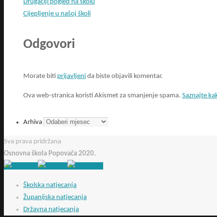
Drugačiji pogled na školu
Cijepljenje u našoj školi
Odgovori
Morate biti
prijavljeni
da biste objavili komentar.
Ova web-stranica koristi Akismet za smanjenje spama.
Saznajte ka
Arhiva
Sva prava pridržana
Osnovna škola Popovača 2020.
Školska natjecanja
Županijska natjecanja
Državna natjecanja