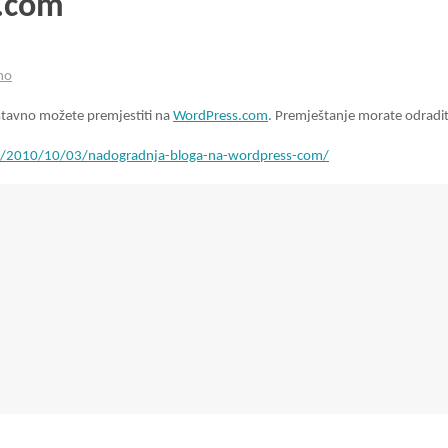
s.com
no
ostavno možete premjestiti na
WordPress.com
. Premještanje morate odradit
com/2010/10/03/nadogradnja-bloga-na-wordpress-com/