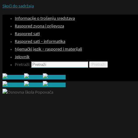
Skoči do sadržaja
Informacije o trošenju sredstava
Raspored zvona i prijevoza
Raspored sati
Raspored sati – informatika
Njemački jezik – raspored i materijali
Jelovnik
Pretraži
Pretraži: