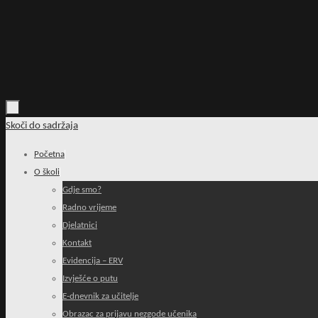
Skoči do sadržaja
Početna
O školi
Gdje smo?
Radno vrijeme
Djelatnici
Kontakt
Evidencija – ERV
Izvješće o putu
E-dnevnik za učitelje
Obrazac za prijavu nezgode učenika