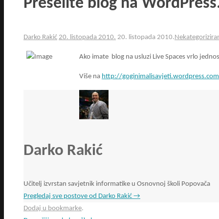
Preselite blog na WordPres
Darko Rakić
20. listopada 2010.
20. listopada 2010.
Nekategorizira
Ako imate blog na usluzi Live Spaces vrlo jedn
Više na
http://goginimalisavjeti.wordpress.
Darko Rakić
Učitelj izvrstan savjetnik informatike u Osnovnoj školi Popovača
Pregledaj sve postove od Darko Rakić
→
Dodaj u bookmarke
.