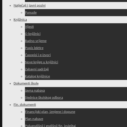
Natječaji i javni pozivi
Ponude
Knjižnica
Vijesti
O knjižnici
Radno vrijeme
Popis lektire
Časopisi i e-izvori
Nove knjige u knjižnici
Zabavni sadržaji
Katalog knjižnice
Dokumenti škole
Javna nabava
Sjednice školskog odbora
Fin. dokumenti
Financijski plan, izmjene i dopune
Plan nabave
Polugodišnji i godišnji fin. izvještaj