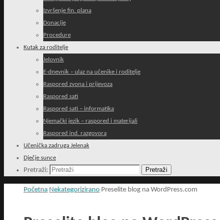
Izvršenje fin. plana
Donacije
Procedure
Kutak za roditelje
Jelovnik
E-dnevnik – ulaz na učenike i roditelje
Raspored zvona i prijevoza
Raspored sati
Raspored sati – informatika
Njemački jezik – raspored i materijali
Raspored ind. razgovora
Učenička zadruga Jelenak
Dječje sunce
Pretraži
Pretraži:
Početna
Nekategorizirano
Preselite blog na WordPress.com